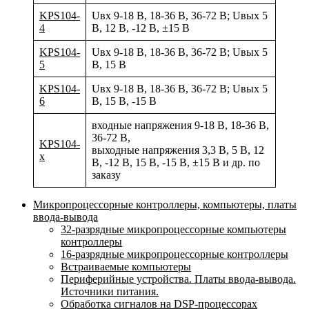
KPS104-
Uвх 9-18 В, 18-36 В, 36-72 В; Uвых 5
4
В, 12 В, -12 В, ±15 В
KPS104-
Uвх 9-18 В, 18-36 В, 36-72 В; Uвых 5
5
В, 15 В
KPS104-
Uвх 9-18 В, 18-36 В, 36-72 В; Uвых 5
6
В, 15 В, -15 В
входные напряжения 9-18 В, 18-36 В,
36-72 В,
KPS104-
выходные напряжения 3,3 В, 5 В, 12
x
В, -12 В, 15 В, -15 В, ±15 В и др. по
заказу
Микропроцессорные контроллеры, компьютеры, платы
ввода-вывода
32-разрядные микропроцессорные компьютеры
контроллеры
16-разрядные микропроцессорные контроллеры
Встраиваемые компьютеры
Периферийные устройства. Платы ввода-вывода.
Источники питания.
Обработка сигналов на DSP-процессорах