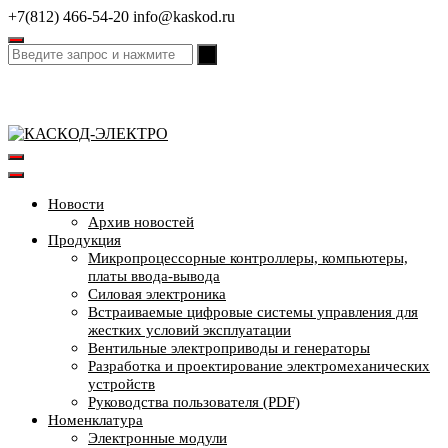
Перейти
+7(812) 466-54-20
info@kaskod.ru
к
содержимому
Новости
Архив новостей
Продукция
Микропроцессорные контроллеры, компьютеры,
платы ввода-вывода
Силовая электроника
Встраиваемые цифровые системы управления для
жестких условий эксплуатации
Вентильные электроприводы и генераторы
Разработка и проектирование электромеханических
устройств
Руководства пользователя (PDF)
Номенклатура
Электронные модули