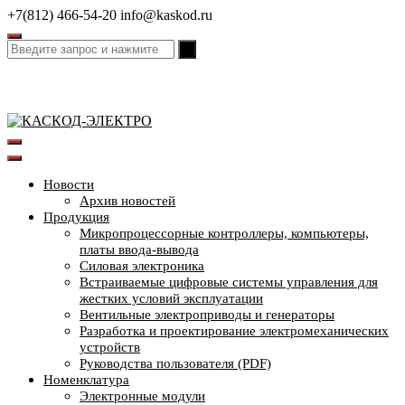
Перейти
+7(812) 466-54-20
info@kaskod.ru
к
содержимому
Новости
Архив новостей
Продукция
Микропроцессорные контроллеры, компьютеры,
платы ввода-вывода
Силовая электроника
Встраиваемые цифровые системы управления для
жестких условий эксплуатации
Вентильные электроприводы и генераторы
Разработка и проектирование электромеханических
устройств
Руководства пользователя (PDF)
Номенклатура
Электронные модули