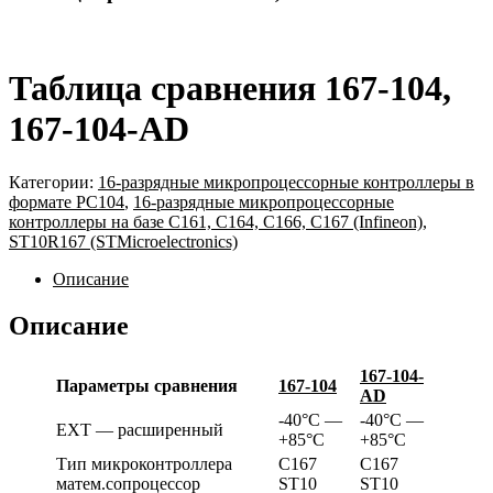
Таблица сравнения 167-104,
167-104-AD
Категории:
16-разрядные микропроцессорные контроллеры в
формате PC104
,
16-разрядные микропроцессорные
контроллеры на базе C161, C164, C166, C167 (Infineon),
ST10R167 (STMicroelectronics)
Описание
Описание
1
67-104-
Параметры сравнения
167-104
AD
-40°C —
-40°C —
EXT — расширенный
+85°C
+85°C
Тип микроконтроллера
C167
C167
матем.сопроцессор
ST10
ST10