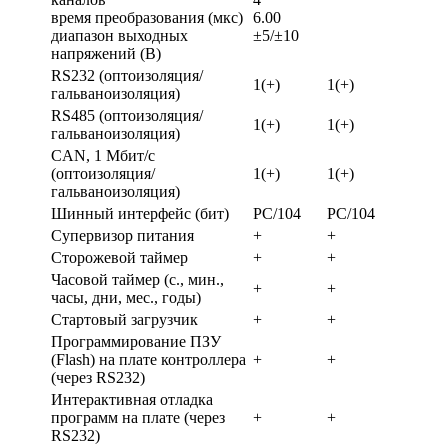
время преобразования (мкc)
6.00
диапазон выходных
±5/±10
напряжений (В)
RS232 (оптоизоляция/
1(+)
1(+)
гальваноизоляция)
RS485 (оптоизоляция/
1(+)
1(+)
гальваноизоляция)
CAN, 1 Мбит/с
(оптоизоляция/
1(+)
1(+)
гальваноизоляция)
Шинный интерфейс (бит)
PC/104
PC/104
Супервизор питания
+
+
Сторожевой таймер
+
+
Часовой таймер (с., мин.,
+
+
часы, дни, мес., годы)
Стартовый загрузчик
+
+
Программирование ПЗУ
(Flash) на плате контроллера
+
+
(через RS232)
Интерактивная отладка
программ на плате (через
+
+
RS232)