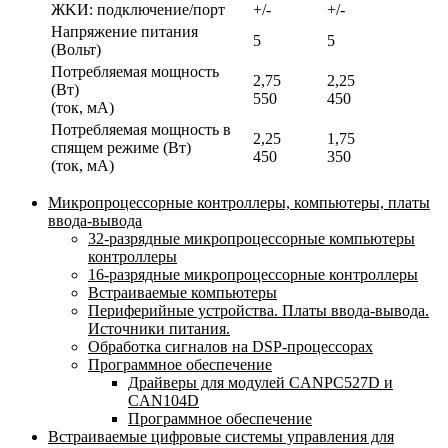
ЖKИ: подключение/порт
+/-
+/-
Напряжение питания
5
5
(Вольт)
Потребляемая мощность
2,75
2,25
(Вт)
550
450
(ток, мА)
Потребляемая мощность в
2,25
1,75
спящем режиме (Вт)
450
350
(ток, мА)
Микропроцессорные контроллеры, компьютеры, платы
ввода-вывода
32-разрядные микропроцессорные компьютеры
контроллеры
16-разрядные микропроцессорные контроллеры
Встраиваемые компьютеры
Периферийные устройства. Платы ввода-вывода.
Источники питания.
Обработка сигналов на DSP-процессорах
Программное обеспечение
Драйверы для модулей CANPC527D и
CAN104D
Программное обеспечение
Встраиваемые цифровые системы управления для