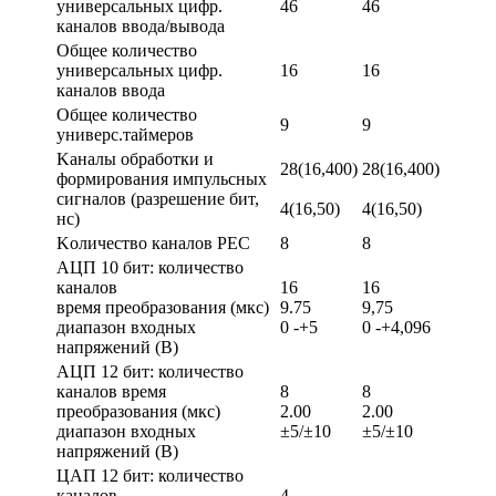
универсальных цифр.
46
46
каналов ввода/вывода
Общее количество
универсальных цифр.
16
16
каналов ввода
Общее количество
9
9
универс.таймеров
Kаналы обработки и
28(16,400)
28(16,400)
формирования импульсных
сигналов (разрешение бит,
4(16,50)
4(16,50)
нс)
Kоличество каналов PEC
8
8
АЦП 10 бит: количество
каналов
16
16
время преобразования (мкc)
9.75
9,75
диапазон входных
0 -+5
0 -+4,096
напряжений (В)
АЦП 12 бит: количество
каналов время
8
8
преобразования (мкc)
2.00
2.00
диапазон входных
±5/±10
±5/±10
напряжений (В)
ЦАП 12 бит: количество
каналов
4