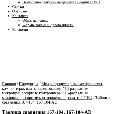
Вентильно-реактивные двигатели серии ВРКЭ
Статьи
О фирме
Контакты
Обратная связь
Формы заявки и доверенности
Вакансии
Главная
/
Продукция
/
Микропроцессорные контроллеры,
компьютеры, платы ввода-вывода
/
16-разрядные
микропроцессорные контроллеры
/
16-разрядные
микропроцессорные контроллеры в формате PC104
/ Таблица
сравнения 167-104, 167-104-AD
Таблица сравнения 167-104, 167-104-AD