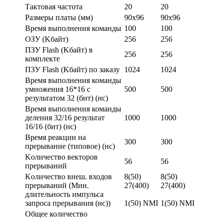
Тактовая частота
20
20
Размеры платы (мм)
90х96
90х96
Время выполнения команды
100
100
ОЗУ (Kбайт)
256
256
ПЗУ Flash (Kбайт) в
256
256
комплекте
ПЗУ Flash (Kбайт) по заказу
1024
1024
Время выполнения команды
умножения 16*16 с
500
500
результатом 32 (бит) (нс)
Время выполнения команды
деления 32/16 результат
1000
1000
16/16 (бит) (нс)
Время реакции на
300
300
прерывание (типовое) (нс)
Kоличество векторов
56
56
прерываний
Kоличество внеш. входов
8(50)
8(50)
прерываний (Мин.
27(400)
27(400)
длительность импульса
запроса прерывания (нс))
1(50) NMI
1(50) NMI
Общее количество