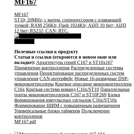
MF167
MF167
ST10; 20MHz; с матем. сопроцессором с плавающей
точкой; RAM 256Kb; Flash 1024Kb; АЦП 10 бит; АЦП
12 бит; RS232; CAN; RTC.
Download
Полезные ссылки к продукту
Статьи и ссылки (откроются в новом окне или
вкладке):
Архитектура серий С167 и ST10x167
Применение контроллеров
Распределенные системы
управления
Проектирование распределенных систем
управления
CAN-интерфейс
Новые 16-разрядные DSP-
микроконтроллеры
Краткое описание микроконтроллера
C16x
Краткая система команд C16x/ST10
Параллельные
порты микроконтроллеров C167 и ST10F269
Блоки
формирования импульсных сигналов C16x/ST10x
Формирование ШИМ с повышенным разрешением
Универсальные блоки таймеров
Подключение
контроллеров
MF167.pdf