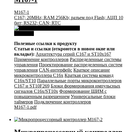
M167-1
C167; 20MHz; RAM 256Kb; разъем под Flash; АЦП 10
бит; RS232; CAN; RTC
Download
Полезные ссылки к продукту
Статьи и ссылки (откроются в новом окне или
вкладке):
Архитектура серий С167 и ST10x167
Применение контроллеров
Распределенные системы
управления
Проектирование распределенных систем
управления
CAN-интерфейс
Краткое описание
микроконтроллера C16x
Краткая система команд
C16x/ST10
Параллельные порты микроконтроллеров
C167 и ST10F269
Блоки формирования импульсных
сигналов C16x/ST10x
Формирование ШИМ с
повышенным разрешением
Универсальные блоки
таймеров
Подключение контроллеров
M167-1.pdf
Микропроцессорный контроллер