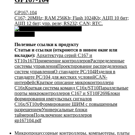
GP167-104
C167; 20MHz; RAM 256Kb; Flash 1024Kb; АЦП 10 бит;
АЦП 12 бит; упр. реле; RS232; CAN; RTC.
Download
Полезные ссылки к продукту
Статьи и ссылки (откроются в новом окне или
вкладке):
Архитектура серий С167 и
ST10x167
Применение контроллеров
Распределенные
системы управления
Проектирование распределенных
систем управления
О стандарте PC/104
Изделия в
стандарте PC/104 для жестких условий
CAN-
интерфейс
Краткое описание микроконтроллера
C16x
Краткая система команд C16x/ST10
Параллельные
порты микроконтроллеров C167 и ST10F269
Блоки
формирования импульсных сигналов
C16x/ST10x
Формирование ШИМ с повышенным
разрешением
Универсальные блоки
таймеров
Подключение контроллеров
gp167104.pdf
Микропроцессорные контроллеры, компьютеры, платы