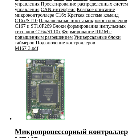
управления
Проектирование распределенных систем
управления
CAN-интерфейс
Краткое описание
микроконтроллера C16x
Краткая система команд
C16x/ST10
Параллельные порты микроконтроллеров
C167 и ST10F269
Блоки формирования импульсных
сигналов C16x/ST10x
Формирование ШИМ с
повышенным разрешением
Универсальные блоки
таймеров
Подключение контроллеров
M167-3.pdf
Микропроцессорный контроллер