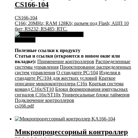
CS166-104
CS166-104
C166; 20MHz; RAM 128Kb; разъем под Flash; АЦП 10
бит; RS232; RS485; RTC.
Download
Полезные ссылки к продукту
Статьи и ссылки (откроются в новом окне или
вкладке):
Применение контроллеров
Распределенные
системы управления
Проектирование распределенных
систем управления
О стандарте PC/104
Изделия в
стандарте PC/104 для жестких условий
Краткое
описание микроконтроллера C16x
Краткая система
команд C16x/ST10
Блоки формирования импульсных
сигналов C16x/ST10x
Универсальные блоки таймеров
Подключение контроллеров
cs166.pdf
Микропроцессорный контроллер