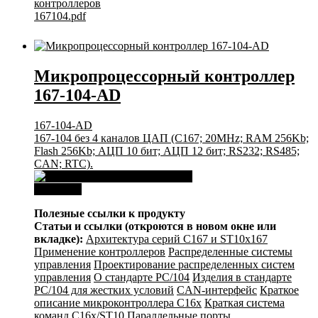
контроллеров
167104.pdf
Микропроцессорный контроллер
167-104-AD
167-104-AD
167-104 без 4 каналов ЦАП (C167; 20MHz; RAM 256Kb;
Flash 256Kb; АЦП 10 бит; АЦП 12 бит; RS232; RS485;
CAN; RTC).
Download
Полезные ссылки к продукту
Статьи и ссылки (откроются в новом окне или
вкладке):
Архитектура серий С167 и ST10x167
Применение контроллеров
Распределенные системы
управления
Проектирование распределенных систем
управления
О стандарте PC/104
Изделия в стандарте
PC/104 для жестких условий
CAN-интерфейс
Краткое
описание микроконтроллера C16x
Краткая система
команд C16x/ST10
Параллельные порты