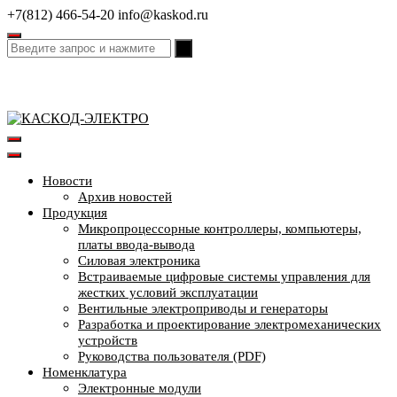
Перейти
+7(812) 466-54-20
info@kaskod.ru
к
содержимому
Новости
Архив новостей
Продукция
Микропроцессорные контроллеры, компьютеры,
платы ввода-вывода
Силовая электроника
Встраиваемые цифровые системы управления для
жестких условий эксплуатации
Вентильные электроприводы и генераторы
Разработка и проектирование электромеханических
устройств
Руководства пользователя (PDF)
Номенклатура
Электронные модули