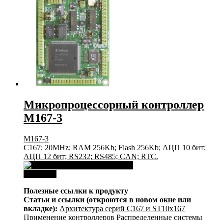
Микропроцессорный контроллер
M167-3
M167-3
C167; 20MHz; RAM 256Kb; Flash 256Kb; АЦП 10 бит;
АЦП 12 бит; RS232; RS485; CAN; RTC.
Download
Полезные ссылки к продукту
Статьи и ссылки (откроются в новом окне или
вкладке):
Архитектура серий С167 и ST10x167
Применение контроллеров
Распределенные системы