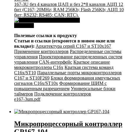
167-3U без 4 каналов ЦАП и без 2*8 каналов АЦП 12
бит (C167; 20MHz; RAM 256Kb; Flash 256Kb; АЦП 10
бит; RS232; RS485; CAN; RTC).
Download
Полезные ссылки к продукту
Статьи и ссылки (откроются в новом окне или
вкладке):
Архитектура серий С167 и ST10x167
Применение контроллеров
Распределенные системы
управления
Проектирование распределенных систем
управления
CAN-интерфейс
Краткое описание
микроконтроллера C16x
Краткая система команд
C16x/ST10
Параллельные порты микроконтроллеров
C167 и ST10F269
Блоки формирования импульсных
сигналов C16x/ST10x
Формирование ШИМ с
повышенным разрешением
Универсальные блоки
таймеров
Подключение контроллеров
e167-3um.pdf
Микропроцессорный контроллер
GP167-104