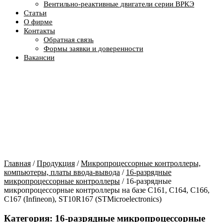
Вентильно-реактивные двигатели серии ВРКЭ
Статьи
О фирме
Контакты
Обратная связь
Формы заявки и доверенности
Вакансии
Главная
/
Продукция
/
Микропроцессорные контроллеры,
компьютеры, платы ввода-вывода
/
16-разрядные
микропроцессорные контроллеры
/ 16-разрядные
микропроцессорные контроллеры на базе C161, C164, C166,
C167 (Infineon), ST10R167 (STMicroelectronics)
Категория:
16-разрядные микропроцессорные