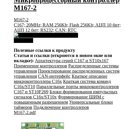
M167-2
M167-2
C167; 20MHz; RAM 256Kb; Flash 256Kb; АЦП 10 бит;
АЦП 12 бит; RS232; CAN; RTC
Download
Полезные ссылки к продукту
Статьи и ссылки (откроются в новом окне или
вкладке):
Архитектура серий С167 и ST10x167
Применение контроллеров
Распределенные системы
управления
Проектирование распределенных систем
управления
CAN-интерфейс
Краткое описание
микроконтроллера C16x
Краткая система команд
C16x/ST10
Параллельные порты микроконтроллеров
C167 и ST10F269
Блоки формирования импульсных
сигналов C16x/ST10x
Формирование ШИМ с
повышенным разрешением
Универсальные блоки
таймеров
Подключение контроллеров
M167-2.pdf