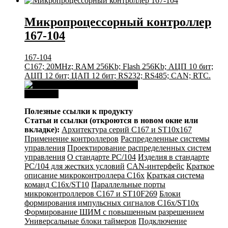
Микропроцессорный контроллер
167-104
167-104
C167; 20MHz; RAM 256Kb; Flash 256Kb; АЦП 10 бит;
АЦП 12 бит; ЦАП 12 бит; RS232; RS485; CAN; RTC.
Download
Полезные ссылки к продукту
Статьи и ссылки (откроются в новом окне или
вкладке):
Архитектура серий С167 и ST10x167
Применение контроллеров
Распределенные системы
управления
Проектирование распределенных систем
управления
О стандарте PC/104
Изделия в стандарте
PC/104 для жестких условий
CAN-интерфейс
Краткое
описание микроконтроллера C16x
Краткая система
команд C16x/ST10
Параллельные порты
микроконтроллеров C167 и ST10F269
Блоки
формирования импульсных сигналов C16x/ST10x
Формирование ШИМ с повышенным разрешением
Универсальные блоки таймеров
Подключение