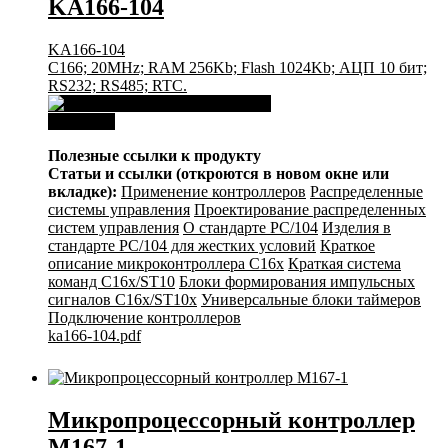
KA166-104
KA166-104
C166; 20MHz; RAM 256Kb; Flash 1024Kb; АЦП 10 бит;
RS232; RS485; RTC.
Download
Полезные ссылки к продукту
Статьи и ссылки (откроются в новом окне или
вкладке):
Применение контроллеров
Распределенные
системы управления
Проектирование распределенных
систем управления
О стандарте PC/104
Изделия в
стандарте PC/104 для жестких условий
Краткое
описание микроконтроллера C16x
Краткая система
команд C16x/ST10
Блоки формирования импульсных
сигналов C16x/ST10x
Универсальные блоки таймеров
Подключение контроллеров
ka166-104.pdf
Микропроцессорный контроллер
M167-1