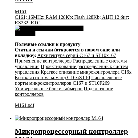
М161
C161; 16MHz; RAM 128Kb; Flash 128Kb; АЦП 12 бит;
RS232; RTC.
Download
Полезные ссылки к продукту
Статьи и ссылки (откроются в новом окне или
вкладке):
Архитектура серий С167 и ST10x167
Применение контроллеров
Распределенные системы
управления
Проектирование распределенных систем
управления
Краткое описание микроконтроллера C16x
Краткая система команд C16x/ST10
Параллельные
порты микроконтроллеров C167 и ST10F269
Универсальные блоки таймеров
Подключение
контроллеров
M161.pdf
Микропроцессорный контроллер