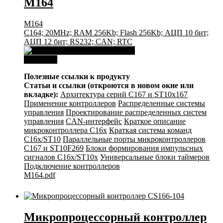
М164
М164
C164; 20MHz; RAM 256Kb; Flash 256Kb; АЦП 10 бит;
АЦП 12 бит; RS232; CAN; RTC
Download
Полезные ссылки к продукту
Статьи и ссылки (откроются в новом окне или
вкладке):
Архитектура серий С167 и ST10x167
Применение контроллеров
Распределенные системы
управления
Проектирование распределенных систем
управления
CAN-интерфейс
Краткое описание
микроконтроллера C16x
Краткая система команд
C16x/ST10
Параллельные порты микроконтроллеров
C167 и ST10F269
Блоки формирования импульсных
сигналов C16x/ST10x
Универсальные блоки таймеров
Подключение контроллеров
M164.pdf
Микропроцессорный контроллер