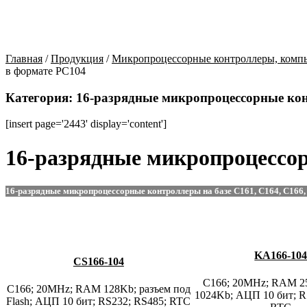
Главная
/
Продукция
/
Микропроцессорные контроллеры, компь
в формате PC104
Категория:
16-разрядные микропроцессорные ко
[insert page='2443' display='content']
16-разрядные микропроцессо
16-разрядные микропроцессорные контроллеры на базе C161, C164, C166, C
KA166-10
CS166-104
C166; 20MHz; RAM 25
C166; 20MHz; RAM 128Kb; разъем под
1024Kb; АЦП 10 бит; R
Flash; АЦП 10 бит; RS232; RS485; RTC