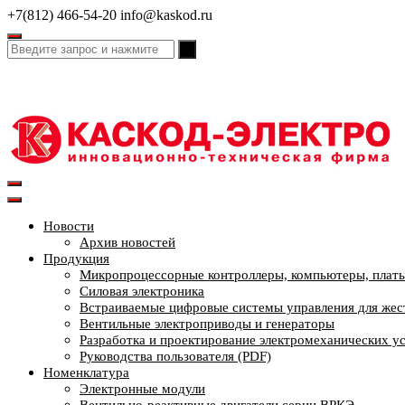
Перейти
+7(812) 466-54-20
info@kaskod.ru
к
содержимому
Новости
Архив новостей
Продукция
Микропроцессорные контроллеры, компьютеры, платы
Силовая электроника
Встраиваемые цифровые системы управления для жес
Вентильные электроприводы и генераторы
Разработка и проектирование электромеханических у
Руководства пользователя (PDF)
Номенклатура
Электронные модули