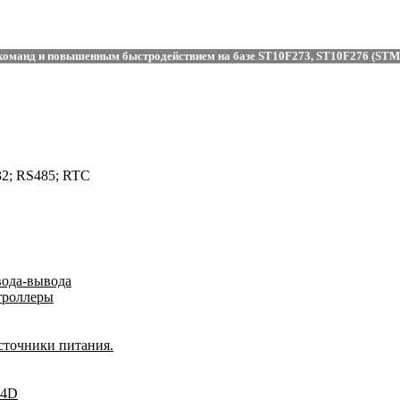
оманд и повышенным быстродействием на базе ST10F273, ST10F276 (STMic
32; RS485; RTC
вода-вывода
троллеры
сточники питания.
04D