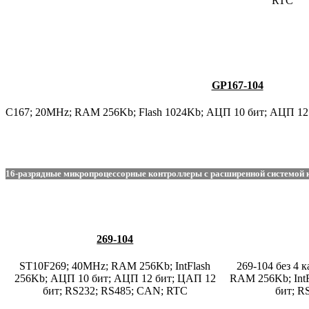
RTC
GP167-104
C167; 20MHz; RAM 256Kb; Flash 1024Kb; АЦП 10 бит; АЦП 12 
16-разрядные микропроцессорные контроллеры c расширенной системой ко
269-104
ST10F269; 40MHz; RAM 256Kb; IntFlash
269-104 без 4
256Kb; АЦП 10 бит; АЦП 12 бит; ЦАП 12
RAM 256Kb; Int
бит; RS232; RS485; CAN; RTC
бит; R