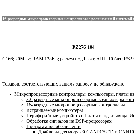
16-разрядные микропроцессорные контроллеры c расширенной системой к
PZ276-104
C166; 20MHz; RAM 128Kb; разъем под Flash; АЦП 10 бит; RS2
Товаров, соответствующих вашему запросу, не обнаружено.
Микропроцессорные контроллеры, компьютеры, платы в
32-разрядные микропроцессорные компьютеры кон
16-разрядные микропроцессорные контроллеры
Встраиваемые компьютеры
Периферийные устройства. Платы ввода-вывода. И
Обработка сигналов на DSP-процессорах
Программное обеспечение
Драйверы для модулей CANPC527D и CAN1