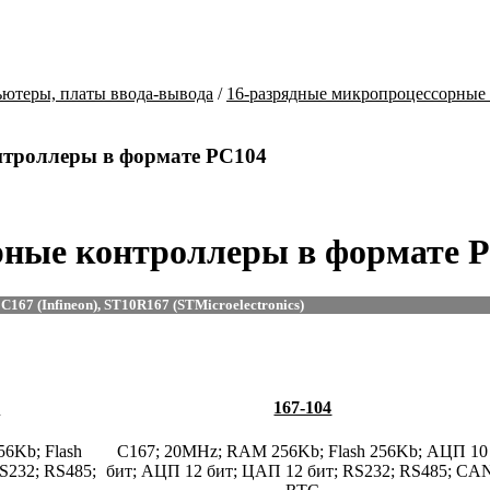
ютеры, платы ввода-вывода
/
16-разрядные микропроцессорные
нтроллеры в формате PC104
рные контроллеры в формате 
167 (Infineon), ST10R167 (STMicroelectronics)
4
167-104
6Kb; Flash
C167; 20MHz; RAM 256Kb; Flash 256Kb; АЦП 10
S232; RS485;
бит; АЦП 12 бит; ЦАП 12 бит; RS232; RS485; CA