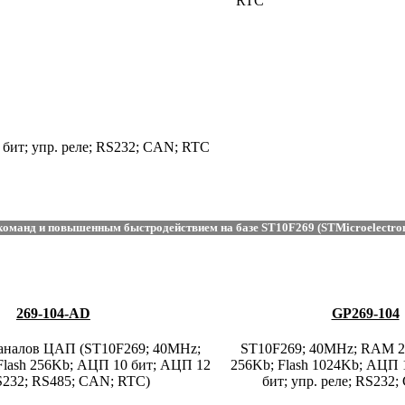
RTC
бит; упр. реле; RS232; CAN; RTC
манд и повышенным быстродействием на базе ST10F269 (STMicroelectronic
269-104-AD
GP269-104
 каналов ЦАП (ST10F269; 40MHz;
ST10F269; 40MHz; RAM 25
Flash 256Kb; АЦП 10 бит; АЦП 12
256Kb; Flash 1024Kb; АЦП 
S232; RS485; CAN; RTC)
бит; упр. реле; RS232