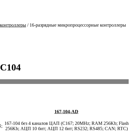
 контроллеры
/ 16-разрядные микропроцессорные контроллеры
PC104
167-104-AD
167-104 без 4 каналов ЦАП (C167; 20MHz; RAM 256Kb; Flash
N;
256Kb; АЦП 10 бит; АЦП 12 бит; RS232; RS485; CAN; RTC)