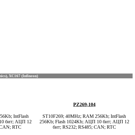
s), XC167 (Infineon)
PZ269-104
6Kb; IntFlash
ST10F269; 40MHz; RAM 256Kb; IntFlash
10 бит; АЦП 12
256Kb; Flash 1024Kb; АЦП 10 бит; АЦП 12
; CAN; RTC
бит; RS232; RS485; CAN; RTC