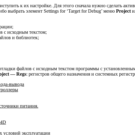
ступить к их настройке. Для этого сначала нужно сделать акт
бо выбрать элемент Settings for ‘Target for Debug’ меню
Project
и
рации;
в с исходным текстом;
айлов и библиотек;
 отладки файлов с исходным текстом программы с установленны
oject — Regs
: регистров общего назначения и системных регистр
вода-вывода
троллеры
сточники питания.
04D
х условий эксплуатации