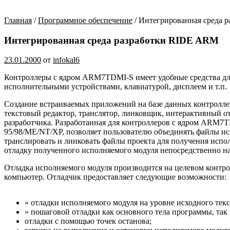
Главная
/
Программное обеспечение
/ Интегрированная среда 
Интегрированная среда разработки RIDE ARM
23.01.2000
от
infokal6
Контроллеры с ядром ARM7TDMI-S имеет удобные средства дл
исполнительными устройствами, клавиатурой, дисплеем и т.п.
Создание встраиваемых приложений на базе данных контролле
текстовый редактор, транслятор, линковщик, интерактивный о
разработчика. Разработанная для контроллеров с ядром ARM7
95/98/ME/NT/XP, позволяет пользователю объединять файлы ис
транслировать и линковать файлы проекта для получения исп
отладку полученного исполняемого модуля непосредственно н
Отладка исполняемого модуля производится на целевом контр
компьютер. Отладчик предоставляет следующие возможности:
» отладки исполняемого модуля на уровне исходного тек
» пошаговой отладки как основного тела программы, так
отладки с помощью точек останова;