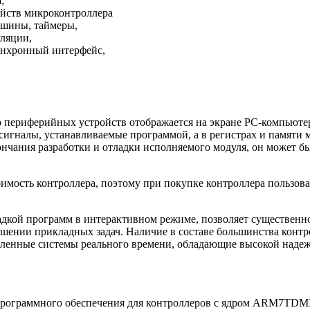
;
йств микроконтроллера
 шины, таймеры,
уляции,
инхронный интерфейс,
о периферийных устройств отображается на экране PC-компьюте
сигналы, устанавливаемые программой, а в регистрах и памяти
ончания разработки и отладки исполняемого модуля, он может 
тоимость контроллера, поэтому при покупке контроллера пользо
кой программ в интерактивном режиме, позволяет существенно 
ешении прикладных задач. Наличие в составе большинства конт
еленные системы реального времени, обладающие высокой наде
программного обеспечения для контроллеров с ядром ARM7TDMI-