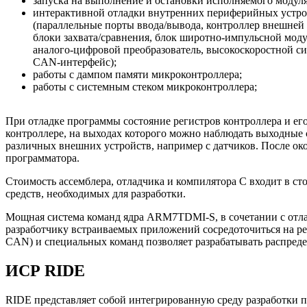
запуска на выполнение и остановки исполняемого модуля
интерактивной отладки внутренних периферийных устро
(параллельные порты ввода/вывода, контроллер внешней
блоки захвата/сравнения, блок широтно-импульсной мод
аналого-цифровой преобразователь, высокоскоростной с
CAN-интерфейс);
работы с дампом памяти микроконтроллера;
работы с системным стеком микроконтроллера;
При отладке программы состояние регистров контроллера и ег
контроллере, на выходах которого можно наблюдать выходные 
различных внешних устройств, например с датчиков. После ок
программатора.
Стоимость ассемблера, отладчика и компилятора C входит в с
средств, необходимых для разработки.
Мощная система команд ядра ARM7TDMI-S, в сочетании с отлад
разработчику встраиваемых приложений сосредоточиться на р
CAN) и специальных команд позволяет разрабатывать распред
ИСР RIDE
RIDE представляет собой интегрированную среду разработки 