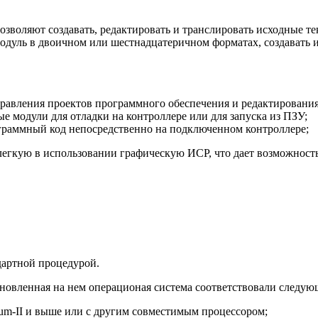
воляют создавать, редактировать и транслировать исходные тек
дуль в двоичном или шестнадцатеричном форматах, создавать и
правления проектов программного обеспечения и редактировани
е модули для отладки на контроллере или для запуска из ПЗУ;
граммный код непосредственно на подключенном контроллере;
егкую в использовании графическую ИСР, что дает возможность
дартной процедурой.
ановленная на нем операционая система соответствовали след
um-II и выше или с другим совместимым процессором;