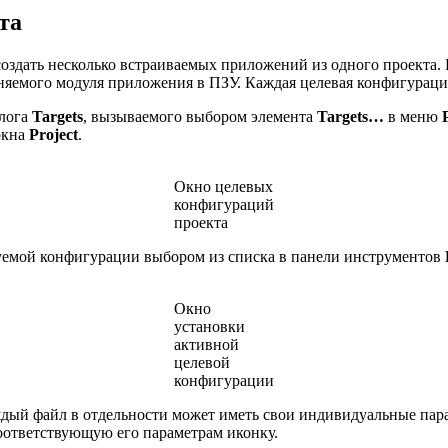
та
оздать несколько встраиваемых приложений из одного проекта. 
няемого модуля приложения в ПЗУ. Каждая целевая конфигураци
алога
Targets
, вызываемого выбором элемента
Targets…
в меню
окна
Project
.
Окно целевых
конфигураций
проекта
уемой конфигурации выбором из списка в панели инструментов
Окно
установки
активной
целевой
конфигурации
дый файл в отдельности может иметь свои индивидуальные пар
оответствующую его параметрам иконку.