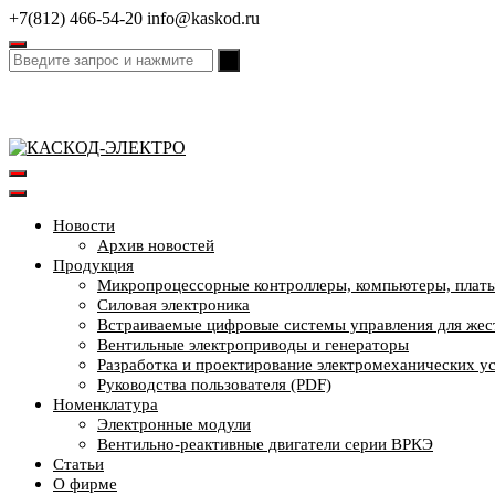
Перейти
+7(812) 466-54-20
info@kaskod.ru
к
содержимому
Новости
Архив новостей
Продукция
Микропроцессорные контроллеры, компьютеры, платы
Силовая электроника
Встраиваемые цифровые системы управления для жес
Вентильные электроприводы и генераторы
Разработка и проектирование электромеханических у
Руководства пользователя (PDF)
Номенклатура
Электронные модули
Вентильно-реактивные двигатели серии ВРКЭ
Статьи
О фирме