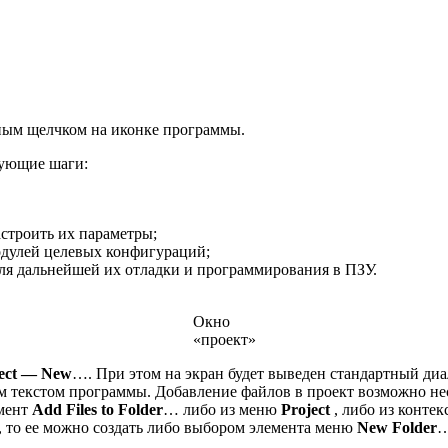
йным щелчком на иконке программы.
дующие шаги:
строить их параметры;
одулей целевых конфигураций;
ля дальнейшей их отладки и программирования в ПЗУ.
Окно
«проект»
ect — New
…. При этом на экран будет выведен стандартный диа
 текстом программы. Добавление файлов в проект возможно нес
емент
Add Files to Folder
… либо из меню
Project
, либо из конте
т, то ее можно создать либо выбором элемента меню
New Folder
…