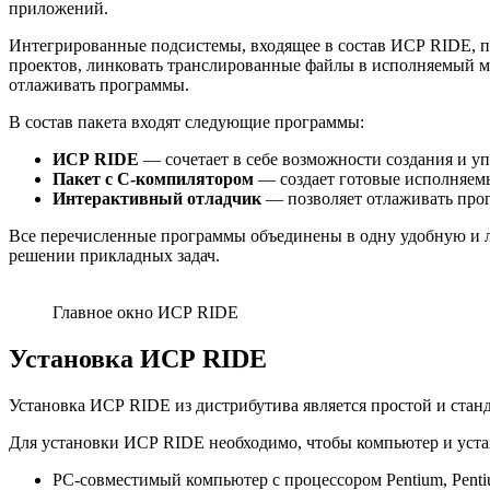
приложений.
Интегрированные подсистемы, входящее в состав ИСР RIDE, поз
проектов, линковать транслированные файлы в исполняемый мо
отлаживать программы.
В состав пакета входят следующие программы:
ИСР RIDE
— сочетает в себе возможности создания и у
Пакет с С-компилятором
— создает готовые исполняемы
Интерактивный отладчик
— позволяет отлаживать про
Все перечисленные программы объединены в одну удобную и л
решении прикладных задач.
Главное окно ИСР RIDE
Установка ИСР RIDE
Установка ИСР RIDE из дистрибутива является простой и стан
Для установки ИСР RIDE необходимо, чтобы компьютер и уст
PC-совместимый компьютер с процессором Pentium, Penti