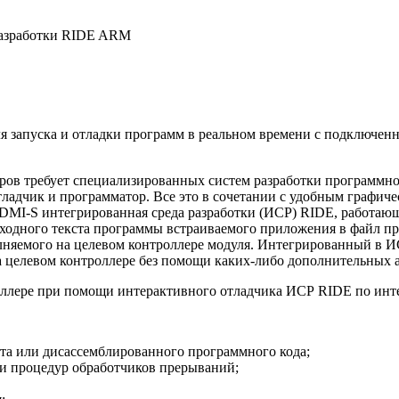
разработки RIDE ARM
я запуска и отладки программ в реальном времени с подключе
ров требует специализированных систем разработки программно
тладчик и программатор. Все это в сочетании с удобным графи
TDMI-S интегрированная среда разработки (ИСР) RIDE, работа
ходного текста программы встраиваемого приложения в файл пр
олняемого на целевом контроллере модуля. Интегрированный в 
а целевом контроллере без помощи каких-либо дополнительных 
оллере при помощи интерактивного отладчика ИСР RIDE по инте
ста или дисассемблированного программного кода;
 и процедур обработчиков прерываний;