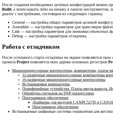
После создания необходимых целевых конфигураций можно при
Build
, а затем нажать либо на иконку в панели инструментов, ли
диалог с настройками, состоящим из следующих страниц:
General — настройка общих параметров целевой конфигу
Assembler — настройка параметров для трансляции файло
Link — настройка параметров для линковки объектных ф
Debug — настройка параметров отладчика.
Работа с отладчиком
После успешного старта отладчика на экране появляются окна
проекта
Project
появляется окно дерева основных регистров
Pr
Микропроцессорные контроллеры, компьютеры, платы в
32-разрядные микропроцессорные компьютеры кон
16-разрядные микропроцессорные контроллеры
Встраиваемые компьютеры
Периферийные устройства. Платы ввода-вывода. И
Обработка сигналов на DSP-процессорах
Программное обеспечение
Драйверы для модулей CANPC527D и CAN1
Программное обеспечение
Встраиваемые цифровые системы управления для жестки