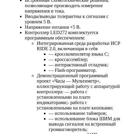
Встроенные схемотехнические решения,
позволяющие производить измерение
напряжения и тока.
Вводы/выводы толерантны к сигналам с
уровнем 5 B.
Напряжение питания +5 В.
Контроллер LED272 комплектуется
программным обеспечением:
Интегрированная среда разработки ИСР
RIDE 2.0, включающая в себя
— кросскомпилятор языка С;
— кроссассемблер;
— интерактивный отладчик;
— Flash-программатор.
Демонстрационный программный
проект «Часы — Мультиметр»,
иллюстрирующий работу с аппаратурой
контроллера: — работа с
установленными на плате
индикаторами;- работа с
установленными на плате кнопками;
— использование таймеров;
— использование блока ШИМ для
вывода сигналов на встроенный
громкоговоритель;