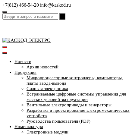
Перейти
+7(812) 466-54-20
info@kaskod.ru
к
содержимому
Новости
Архив новостей
Продукция
Микропроцессорные контроллеры, компьютеры,
платы ввода-вывода
Силовая электроника
Встраиваемые цифровые системы управления для
жестких условий эксплуатации
Вентильные электроприводы и генераторы
Разработка и проектирование электромеханических
устройств
Руководства пользователя (PDF)
Номенклатура
Электронные модули