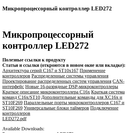
Микропроцессорный контроллер LED272
Микропроцессорный
контроллер LED272
Полезные ссылки к продукту
Статьи и ссылки (откроются в новом окне или вкладке):
Архитектура серий С167 и ST10x167
Применение
контроллеров
Распределенные системы управления
Проектирование распределенных систем управления
CAN-
интерфейс
Новые 16-разрядные DSP-микроконтроллеры
Краткое описание микроконтроллера C16x
Краткая система
команд C16x/ST10
Дополнительные команды для XC16x и
ST10F269
Параллельные порты микроконтроллеров C167 и
ST10F269
Универсальные блоки таймеров
Подключение
контроллеров
LED272.pdf
Available Downloads: