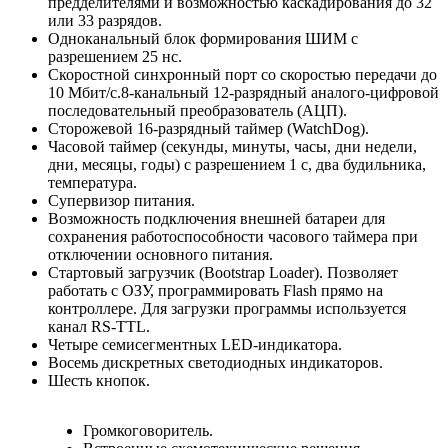
предделителями и возможностью каскадирования до 32
или 33 разрядов.
Одноканальный блок формирования ШИМ с
разрешением 25 нс.
Скоростной синхронный порт со скоростью передачи до
10 Мбит/с.8-канальный 12-разрядный аналого-цифровой
последовательный преобразователь (АЦП).
Сторожевой 16-разрядный таймер (WatchDog).
Часовой таймер (секунды, минуты, часы, дни недели,
дни, месяцы, годы) с разрешением 1 с, два будильника,
температура.
Супервизор питания.
Возможность подключения внешней батареи для
сохранения работоспособности часового таймера при
отключении основного питания.
Стартовый загрузчик (Bootstrap Loader). Позволяет
работать с ОЗУ, программировать Flash прямо на
контроллере. Для загрузки программы используется
канал RS-TTL.
Четыре семисегментных LED-индикатора.
Восемь дискретных светодиодных индикаторов.
Шесть кнопок.
Громкоговоритель.