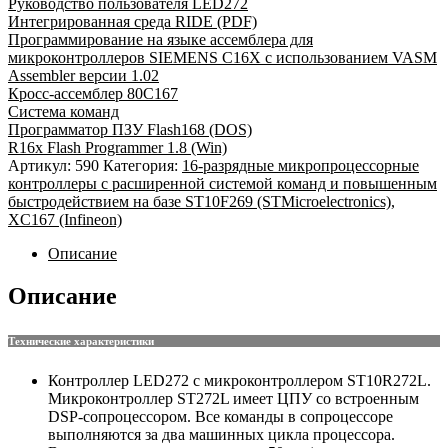
Руководство пользователя LED272
Интегрированная среда RIDE (PDF)
Программирование на языке ассемблера для
микроконтроллеров SIEMENS C16X с использованием VASM
Assembler версии 1.02
Кросс-ассемблер 80С167
Система команд
Программатор ПЗУ Flash168 (DOS)
R16x Flash Programmer 1.8 (Win)
Артикул:
590
Категория:
16-разрядные микропроцессорные
контроллеры c расширенной системой команд и повышенным
быстродействием на базе ST10F269 (STMicroelectronics),
XC167 (Infineon)
Описание
Описание
Технические характеристики
Контроллер LED272 с микроконтроллером ST10R272L.
Микроконтроллер ST272L имеет ЦПУ со встроенным
DSP-сопроцессором. Все команды в сопроцессоре
выполняются за два машинных цикла процессора.