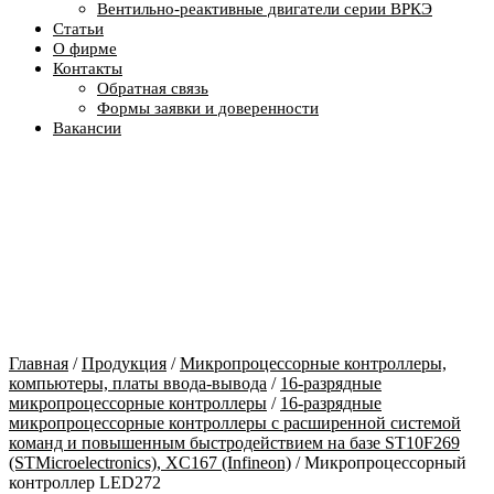
Вентильно-реактивные двигатели серии ВРКЭ
Статьи
О фирме
Контакты
Обратная связь
Формы заявки и доверенности
Вакансии
Главная
/
Продукция
/
Микропроцессорные контроллеры,
компьютеры, платы ввода-вывода
/
16-разрядные
микропроцессорные контроллеры
/
16-разрядные
микропроцессорные контроллеры c расширенной системой
команд и повышенным быстродействием на базе ST10F269
(STMicroelectronics), XC167 (Infineon)
/ Микропроцессорный
контроллер LED272