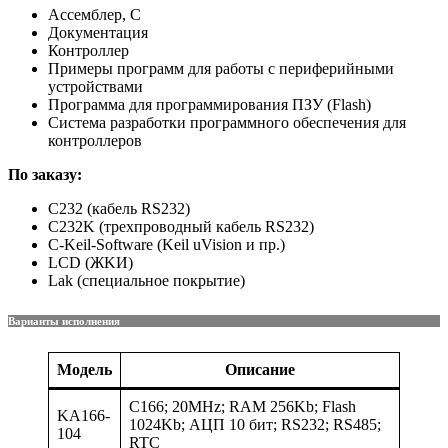
Ассемблер, C
Документация
Контроллер
Примеры программ для работы с периферийными
устройствами
Программа для программирования ПЗУ (Flash)
Система разработки программного обеспечения для
контроллеров
По заказу:
C232 (кабель RS232)
C232K (трехпроводный кабель RS232)
C-Keil-Software (Keil uVision и пр.)
LCD (ЖKИ)
Lak (специальное покрытие)
Варианты исполнения
Модель
Описание
C166; 20MHz; RAM 256Kb; Flash
KA166-
1024Kb; АЦП 10 бит; RS232; RS485;
104
RTC