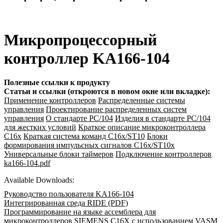
Микропроцессорный
контроллер KA166-104
Полезные ссылки к продукту
Статьи и ссылки (откроются в новом окне или вкладке):
Применение контроллеров
Распределенные системы
управления
Проектирование распределенных систем
управления
О стандарте PC/104
Изделия в стандарте PC/104
для жестких условий
Краткое описание микроконтроллера
C16x
Краткая система команд C16x/ST10
Блоки
формирования импульсных сигналов C16x/ST10x
Универсальные блоки таймеров
Подключение контроллеров
ka166-104.pdf
Available Downloads:
Руководство пользователя KA166-104
Интегрированная среда RIDE (PDF)
Программирование на языке ассемблера для
микроконтроллеров SIEMENS C16X с использованием VASM