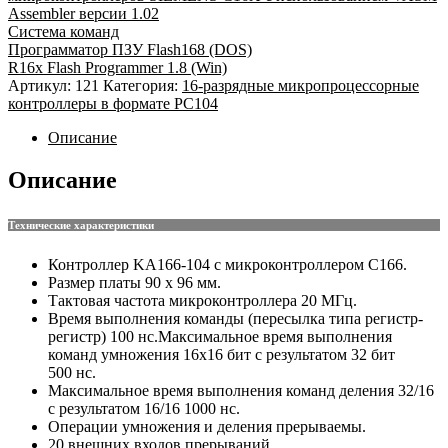
Assembler версии 1.02
Система команд
Программатор ПЗУ Flash168 (DOS)
R16x Flash Programmer 1.8 (Win)
Артикул:
121
Категория:
16-разрядные микропроцессорные
контроллеры в формате PC104
Описание
Описание
Технические характеристики
Контроллер KA166-104 с микроконтроллером C166.
Размер платы 90 х 96 мм.
Тактовая частота микроконтроллера 20 МГц.
Время выполнения команды (пересылка типа регистр-
регистр) 100 нс.Максимальное время выполнения
команд умножения 16х16 бит с результатом 32 бит
500 нс.
Максимальное время выполнения команд деления 32/16
с результатом 16/16 1000 нс.
Операции умножения и деления прерываемы.
20 внешних входов прерываний.