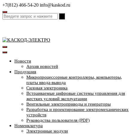
Перейти
+7(812) 466-54-20
info@kaskod.ru
к
содержимому
Новости
Архив новостей
Продукция
Микропроцессорные контроллеры, компьютеры,
платы ввода-вывода
Силовая электроника
Встраиваемые цифровые системы управления для
жестких условий эксплуатации
Вентильные электроприводы и генераторы
Разработка и проектирование электромеханических
устройств
Руководства пользователя (PDF)
Номенклатура
Электронные модули