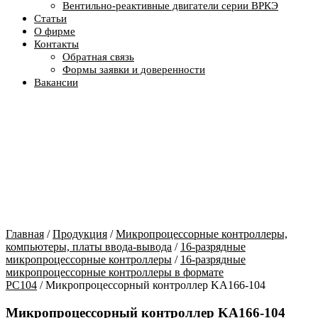
Вентильно-реактивные двигатели серии ВРКЭ
Статьи
О фирме
Контакты
Обратная связь
Формы заявки и доверенности
Вакансии
Главная
/
Продукция
/
Микропроцессорные контроллеры,
компьютеры, платы ввода-вывода
/
16-разрядные
микропроцессорные контроллеры
/
16-разрядные
микропроцессорные контроллеры в формате
PC104
/ Микропроцессорный контроллер KA166-104
Микропроцессорный контроллер KA166-104