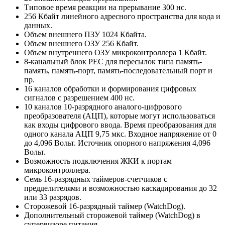
Типовое время реакции на прерывание 300 нс.
256 Кбайт линейного адресного пространства для кода и
данных.
Объем внешнего ПЗУ 1024 Кбайта.
Объем внешнего ОЗУ 256 Кбайт.
Объем внутреннего ОЗУ микроконтроллера 1 Кбайт.
8-канальный блок PEC для пересылок типа память-
память, память-порт, память-последовательный порт и
пр.
16 каналов обработки и формирования цифровых
сигналов с разрешением 400 нс.
10 каналов 10-разрядного аналого-цифрового
преобразователя (АЦП), которые могут использоваться
как входы цифрового ввода. Время преобразования для
одного канала АЦП 9,75 мкс. Входное напряжение от 0
до 4,096 Вольт. Источник опорного напряжения 4,096
Вольт.
Возможность подключения ЖКИ к портам
микроконтроллера.
Семь 16-разрядных таймеров-счетчиков с
предделителями и возможностью каскадирования до 32
или 33 разрядов.
Сторожевой 16-разрядный таймер (WatchDog).
Дополнительный сторожевой таймер (WatchDog) в
супервизоре питания.