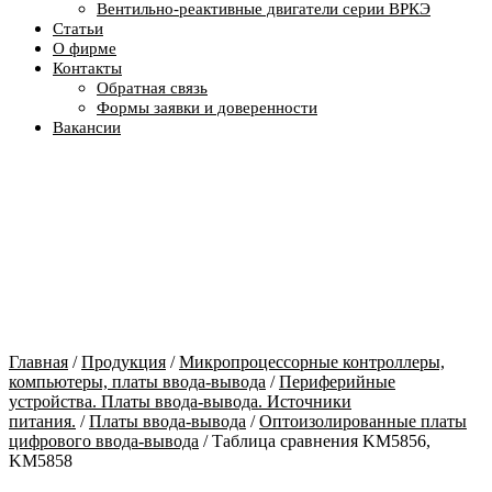
Вентильно-реактивные двигатели серии ВРКЭ
Статьи
О фирме
Контакты
Обратная связь
Формы заявки и доверенности
Вакансии
Главная
/
Продукция
/
Микропроцессорные контроллеры,
компьютеры, платы ввода-вывода
/
Периферийные
устройства. Платы ввода-вывода. Источники
питания.
/
Платы ввода-вывода
/
Оптоизолированные платы
цифрового ввода-вывода
/ Таблица сравнения KM5856,
KM5858