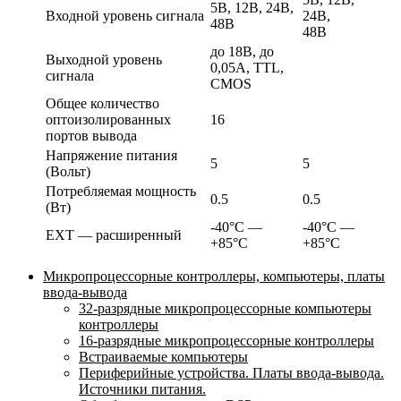
5В, 12В, 24В,
Входной уровень сигнала
24В,
48В
48В
до 18В, до
Выходной уровень
0,05А, TTL,
сигнала
CMOS
Общее количество
оптоизолированных
16
портов вывода
Напряжение питания
5
5
(Вольт)
Потребляемая мощность
0.5
0.5
(Вт)
-40°C —
-40°C —
EXT — расширенный
+85°C
+85°C
Микропроцессорные контроллеры, компьютеры, платы
ввода-вывода
32-разрядные микропроцессорные компьютеры
контроллеры
16-разрядные микропроцессорные контроллеры
Встраиваемые компьютеры
Периферийные устройства. Платы ввода-вывода.
Источники питания.