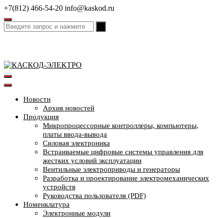
Перейти
+7(812) 466-54-20
info@kaskod.ru
к
содержимому
Новости
Архив новостей
Продукция
Микропроцессорные контроллеры, компьютеры,
платы ввода-вывода
Силовая электроника
Встраиваемые цифровые системы управления для
жестких условий эксплуатации
Вентильные электроприводы и генераторы
Разработка и проектирование электромеханических
устройств
Руководства пользователя (PDF)
Номенклатура
Электронные модули