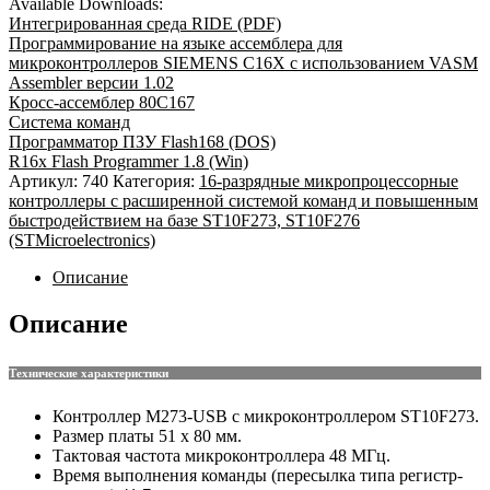
Available Downloads:
Интегрированная среда RIDE (PDF)
Программирование на языке ассемблера для
микроконтроллеров SIEMENS C16X с использованием VASM
Assembler версии 1.02
Кросс-ассемблер 80С167
Система команд
Программатор ПЗУ Flash168 (DOS)
R16x Flash Programmer 1.8 (Win)
Артикул:
740
Категория:
16-разрядные микропроцессорные
контроллеры c расширенной системой команд и повышенным
быстродействием на базе ST10F273, ST10F276
(STMicroelectronics)
Описание
Описание
Технические характеристики
Контроллер M273-USB с микроконтроллером ST10F273.
Размер платы 51 х 80 мм.
Тактовая частота микроконтроллера 48 МГц.
Время выполнения команды (пересылка типа регистр-