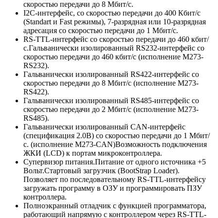
скоростью передачи до 8 Мбит/с.
I2C-интерфейс, со скоростью передачи до 400 Кбит/c
(Standart и Fast режимы), 7-разрядная или 10-разрядная
адресация со скоростью передачи до 1 Мбит/с.
RS-TTL-интерфейс со скоростью передачи до 460 кбит/
с.Гальванически изолированный RS232-интерфейс со
скоростью передачи до 460 кбит/с (исполнение M273-
RS232).
Гальванически изолированный RS422-интерфейс со
скоростью передачи до 8 Мбит/с (исполнение M273-
RS422).
Гальванически изолированный RS485-интерфейс со
скоростью передачи до 2 Мбит/с (исполнение M273-
RS485).
Гальванически изолированный CAN-интерфейс
(спецификация 2.0В) со скоростью передачи до 1 Мбит/
с. (исполнение M273-CAN)Возможность подключения
ЖКИ (LCD) к портам микроконтроллера.
Супервизор питания.Питание от одного источника +5
Вольт.Стартовый загрузчик (BootStrap Loader).
Позволяет по последовательному RS-TTL-интерфейсу
загружать программу в ОЗУ и программировать ПЗУ
контроллера.
Полноэкранный отладчик с функцией программатора,
работающий напрямую с контроллером через RS-TTL-