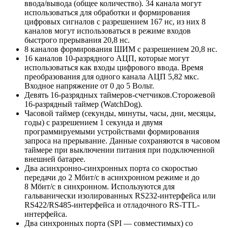
ввода/вывода (общее количество). 34 канала могут
использоваться для обработки и формирования
цифровых сигналов с разрешением 167 нс, из них 8
каналов могут использоваться в режиме входов
быстрого прерывания 20,8 нс.
8 каналов формирования ШИМ с разрешением 20,8 нс.
16 каналов 10-разрядного АЦП, которые могут
использоваться как входы цифрового ввода. Время
преобразования для одного канала АЦП 5,82 мкс.
Входное напряжение от 0 до 5 Вольт.
Девять 16-разрядных таймеров-счетчиков.Сторожевой
16-разрядный таймер (WatchDog).
Часовой таймер (секунды, минуты, часы, дни, месяцы,
годы) с разрешением 1 секунда и двумя
программируемыми устройствами формирования
запроса на прерывание. Данные сохраняются в часовом
таймере при выключении питания при подключенной
внешней батарее.
Два асинхронно-синхронных порта со скоростью
передачи до 2 Мбит/с в асинхронном режиме и до
8 Мбит/с в синхронном. Используются для
гальванически изолированных RS232-интерфейса или
RS422/RS485-интерфейса и отладочного RS-TTL-
интерфейса.
Два синхронных порта (SPI — совместимых) со