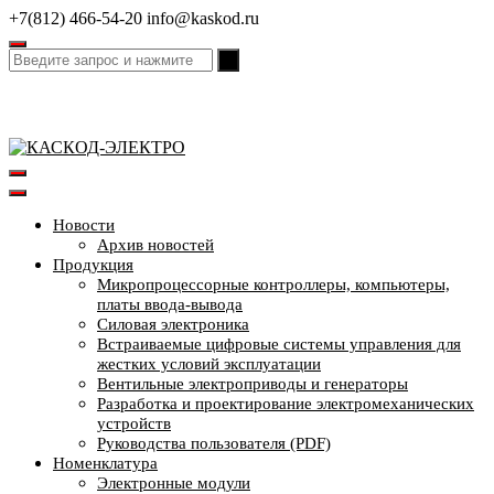
Перейти
+7(812) 466-54-20
info@kaskod.ru
к
содержимому
Новости
Архив новостей
Продукция
Микропроцессорные контроллеры, компьютеры,
платы ввода-вывода
Силовая электроника
Встраиваемые цифровые системы управления для
жестких условий эксплуатации
Вентильные электроприводы и генераторы
Разработка и проектирование электромеханических
устройств
Руководства пользователя (PDF)
Номенклатура
Электронные модули