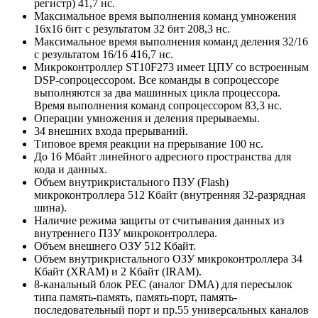
регистр) 41,7 нс.
Максимальное время выполнения команд умножения
16х16 бит с результатом 32 бит 208,3 нс.
Максимальное время выполнения команд деления 32/16
с результатом 16/16 416,7 нс.
Микроконтроллер ST10F273 имеет ЦПУ со встроенным
DSP-сопроцессором. Все команды в сопроцессоре
выполняются за два машинных цикла процессора.
Время выполнения команд сопроцессором 83,3 нс.
Операции умножения и деления прерываемы.
34 внешних входа прерываний.
Типовое время реакции на прерывание 100 нс.
До 16 Мбайт линейного адресного пространства для
кода и данных.
Объем внутрикристального ПЗУ (Flash)
микроконтроллера 512 Кбайт (внутренняя 32-разрядная
шина).
Наличие режима защиты от считывания данных из
внутреннего ПЗУ микроконтроллера.
Объем внешнего ОЗУ 512 Кбайт.
Объем внутрикристального ОЗУ микроконтроллера 34
Кбайт (XRAM) и 2 Кбайт (IRAM).
8-канальный блок PEC (аналог DMA) для пересылок
типа память-память, память-порт, память-
последовательный порт и пр.55 универсальных каналов