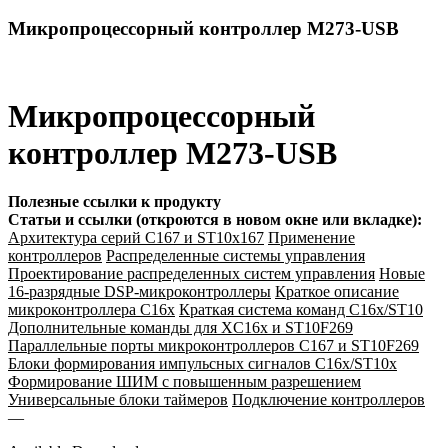
Микропроцессорный контроллер M273-USB
Микропроцессорный
контроллер M273-USB
Полезные ссылки к продукту
Статьи и ссылки (откроются в новом окне или вкладке):
Архитектура серий С167 и ST10x167
Применение
контроллеров
Распределенные системы управления
Проектирование распределенных систем управления
Новые
16-разрядные DSP-микроконтроллеры
Краткое описание
микроконтроллера C16x
Краткая система команд C16x/ST10
Дополнительные команды для XC16x и ST10F269
Параллельные порты микроконтроллеров C167 и ST10F269
Блоки формирования импульсных сигналов C16x/ST10x
Формирование ШИМ с повышенным разрешением
Универсальные блоки таймеров
Подключение контроллеров
—