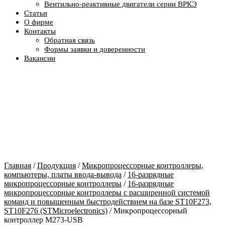
Вентильно-реактивные двигатели серии ВРКЭ
Статьи
О фирме
Контакты
Обратная связь
Формы заявки и доверенности
Вакансии
Главная
/
Продукция
/
Микропроцессорные контроллеры,
компьютеры, платы ввода-вывода
/
16-разрядные
микропроцессорные контроллеры
/
16-разрядные
микропроцессорные контроллеры c расширенной системой
команд и повышенным быстродействием на базе ST10F273,
ST10F276 (STMicroelectronics)
/ Микропроцессорный
контроллер M273-USB