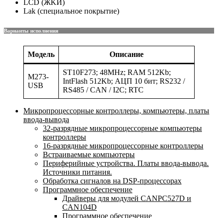
LCD (ЖKИ)
Lak (специальное покрытие)
Варианты исполнения
Модель
Описание
ST10F273; 48MHz; RAM 512Kb;
M273-
IntFlash 512Kb; АЦП 10 бит; RS232 /
USB
RS485 / CAN / I2C; RTC
Микропроцессорные контроллеры, компьютеры, платы
ввода-вывода
32-разрядные микропроцессорные компьютеры
контроллеры
16-разрядные микропроцессорные контроллеры
Встраиваемые компьютеры
Периферийные устройства. Платы ввода-вывода.
Источники питания.
Обработка сигналов на DSP-процессорах
Программное обеспечение
Драйверы для модулей CANPC527D и
CAN104D
Программное обеспечение